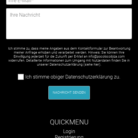
Ich stimme zu, dass meine Angaben aus dem Kontaktformular zur Beantwortung
meiner Anfrage erhoben und verarbeitet werden. Hinweis: Sie können Ihre
Einwilligung jederzeit für die Zukunft per E-Mail an info@pocolocoibiza.com
widerrufen. Detaillierte Informationen zum Umgang mit Nutzerdaten finden Sie in
unserer Datenschutzerklärung (siehe
hier
).
Ich stimme obiger Datenschutzerklärung zu.
NACHRICHT SENDEN
QUICKMENU
Navigation
Login
überspringen
Registrierung