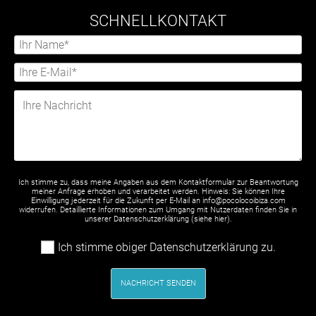
SCHNELLKONTAKT
Ich stimme zu, dass meine Angaben aus dem Kontaktformular zur Beantwortung
meiner Anfrage erhoben und verarbeitet werden. Hinweis: Sie können Ihre
Einwilligung jederzeit für die Zukunft per E-Mail an info@pocolocoibiza.com
widerrufen. Detaillierte Informationen zum Umgang mit Nutzerdaten finden Sie in
unserer Datenschutzerklärung (siehe
hier
).
Ich stimme obiger Datenschutzerklärung zu.
NACHRICHT SENDEN