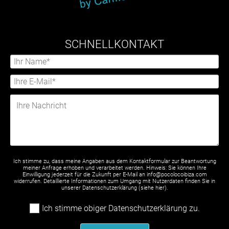
SCHNELLKONTAKT
Ich stimme zu, dass meine Angaben aus dem Kontaktformular zur Beantwortung
meiner Anfrage erhoben und verarbeitet werden. Hinweis: Sie können Ihre
Einwilligung jederzeit für die Zukunft per E-Mail an info@pocolocoibiza.com
widerrufen. Detaillierte Informationen zum Umgang mit Nutzerdaten finden Sie in
unserer Datenschutzerklärung (siehe
hier
).
Ich stimme obiger Datenschutzerklärung zu.