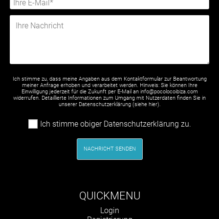
Ich stimme zu, dass meine Angaben aus dem Kontaktformular zur Beantwortung
meiner Anfrage erhoben und verarbeitet werden. Hinweis: Sie können Ihre
Einwilligung jederzeit für die Zukunft per E-Mail an info@pocolocoibiza.com
widerrufen. Detaillierte Informationen zum Umgang mit Nutzerdaten finden Sie in
unserer Datenschutzerklärung (siehe
hier
).
Ich stimme obiger Datenschutzerklärung zu.
NACHRICHT SENDEN
QUICKMENU
Navigation
Login