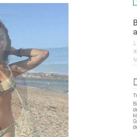
B
a
L
X
M
T
B
d
k
G
d