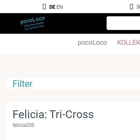
S
DE
EN
pocoLoco
KOLLE
Filter
Felicia: Tri-Cross
felicia008