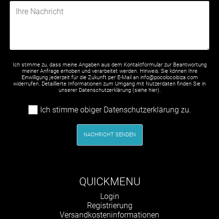
Ich stimme zu, dass meine Angaben aus dem Kontaktformular zur Beantwortung
meiner Anfrage erhoben und verarbeitet werden. Hinweis: Sie können Ihre
Einwilligung jederzeit für die Zukunft per E-Mail an info@pocolocoibiza.com
widerrufen. Detaillierte Informationen zum Umgang mit Nutzerdaten finden Sie in
unserer Datenschutzerklärung (siehe
hier
).
Ich stimme obiger Datenschutzerklärung zu.
NACHRICHT SENDEN
QUICKMENU
Navigation
Login
überspringen
Registrierung
Versandkosteninformationen