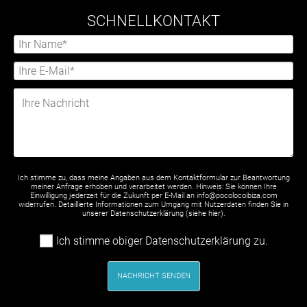
SCHNELLKONTAKT
Ich stimme zu, dass meine Angaben aus dem Kontaktformular zur Beantwortung
meiner Anfrage erhoben und verarbeitet werden. Hinweis: Sie können Ihre
Einwilligung jederzeit für die Zukunft per E-Mail an info@pocolocoibiza.com
widerrufen. Detaillierte Informationen zum Umgang mit Nutzerdaten finden Sie in
unserer Datenschutzerklärung (siehe
hier
).
Ich stimme obiger Datenschutzerklärung zu.
NACHRICHT SENDEN