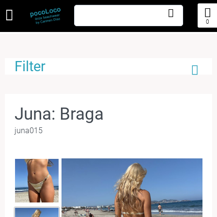
0
Filter
Juna: Braga
juna015