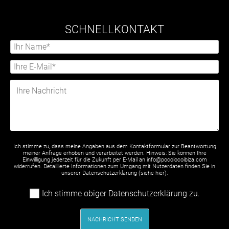
SCHNELLKONTAKT
Ich stimme zu, dass meine Angaben aus dem Kontaktformular zur Beantwortung
meiner Anfrage erhoben und verarbeitet werden. Hinweis: Sie können Ihre
Einwilligung jederzeit für die Zukunft per E-Mail an info@pocolocoibiza.com
widerrufen. Detaillierte Informationen zum Umgang mit Nutzerdaten finden Sie in
unserer Datenschutzerklärung (siehe
hier
).
Ich stimme obiger Datenschutzerklärung zu.
NACHRICHT SENDEN