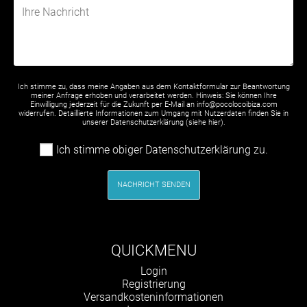
Ich stimme zu, dass meine Angaben aus dem Kontaktformular zur Beantwortung
meiner Anfrage erhoben und verarbeitet werden. Hinweis: Sie können Ihre
Einwilligung jederzeit für die Zukunft per E-Mail an info@pocolocoibiza.com
widerrufen. Detaillierte Informationen zum Umgang mit Nutzerdaten finden Sie in
unserer Datenschutzerklärung (siehe
hier
).
Ich stimme obiger Datenschutzerklärung zu.
NACHRICHT SENDEN
QUICKMENU
Navigation
Login
überspringen
Registrierung
Versandkosteninformationen