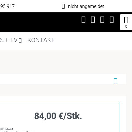
795 917
nicht angemeldet
0
S + TV
KONTAKT
84,00 €/Stk.
inkl. MwSt.