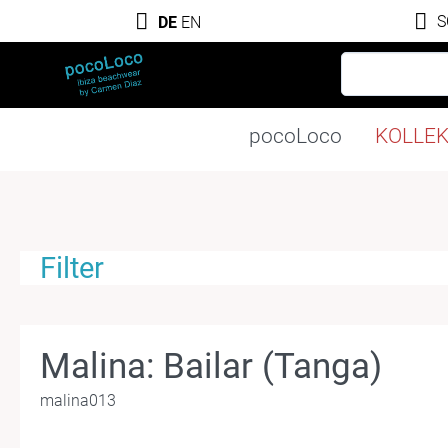
S
DE
EN
pocoLoco
KOLLE
Filter
Malina: Bailar (Tanga)
malina013