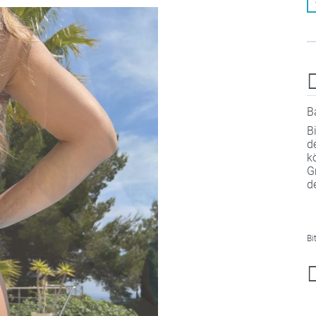
B
B
d
k
G
d
Bi