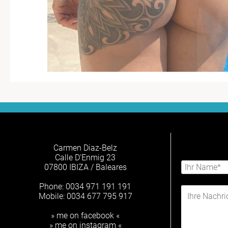
Carmen Diaz-Belz
Calle D'Enmig 23
07800 IBIZA / Baleares
Phone: 0034 971 191 191
Mobile: 0034 677 795 917
» me on facebook «
» me on instagram «