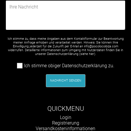
Ich stimme zu, dass meine Angaben aus dem Kontaktformular zur Beantwortung
meiner Anfrage erhoben und verarbeitet werden. Hinweis: Sie können Ihre
Einwilligung jederzeit für die Zukunft per E-Mail an info@pocolocoibiza.com
widerrufen. Detaillierte Informationen zum Umgang mit Nutzerdaten finden Sie in
unserer Datenschutzerklärung (siehe
hier
).
Ich stimme obiger Datenschutzerklärung zu.
NACHRICHT SENDEN
QUICKMENU
Navigation
Login
überspringen
Registrierung
Versandkosteninformationen