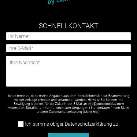
SCHNELLKONTAKT
Ich stimme zu, dass meine Angaben aus dem Kontaktformular zur Beantwortung
meiner Anfrage erhoben und verarbeitet werden. Hinweis: Sie können Ihre
Einwilligung jederzeit für die Zukunft per E-Mail an info@pocolocoibiza.com
widerrufen. Detaillierte Informationen zum Umgang mit Nutzerdaten finden Sie in
unserer Datenschutzerklärung (siehe
hier
).
Ich stimme obiger Datenschutzerklärung zu.