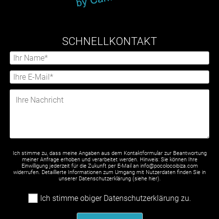
SCHNELLKONTAKT
Ich stimme zu, dass meine Angaben aus dem Kontaktformular zur Beantwortung
meiner Anfrage erhoben und verarbeitet werden. Hinweis: Sie können Ihre
Einwilligung jederzeit für die Zukunft per E-Mail an info@pocolocoibiza.com
widerrufen. Detaillierte Informationen zum Umgang mit Nutzerdaten finden Sie in
unserer Datenschutzerklärung (siehe
hier
).
Ich stimme obiger Datenschutzerklärung zu.