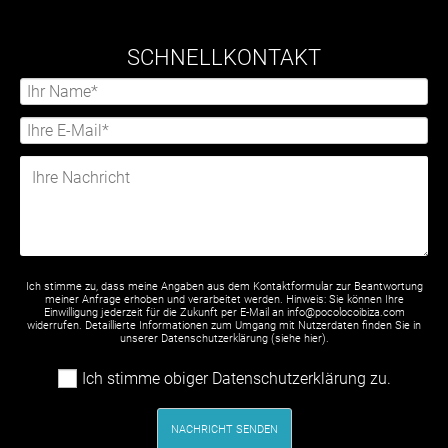
SCHNELLKONTAKT
Ich stimme zu, dass meine Angaben aus dem Kontaktformular zur Beantwortung
meiner Anfrage erhoben und verarbeitet werden. Hinweis: Sie können Ihre
Einwilligung jederzeit für die Zukunft per E-Mail an info@pocolocoibiza.com
widerrufen. Detaillierte Informationen zum Umgang mit Nutzerdaten finden Sie in
unserer Datenschutzerklärung (siehe
hier
).
Ich stimme obiger Datenschutzerklärung zu.
NACHRICHT SENDEN