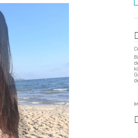
C
B
d
k
G
d
Bi