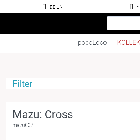
S
DE
EN
pocoLoco
KOLLE
Filter
Mazu: Cross
mazu007