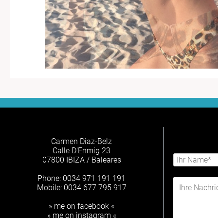
Carmen Diaz-Belz
Calle D'Enmig 23
07800 IBIZA / Baleares
Phone: 0034 971 191 191
Mobile: 0034 677 795 917
» me on facebook «
» me on instagram «