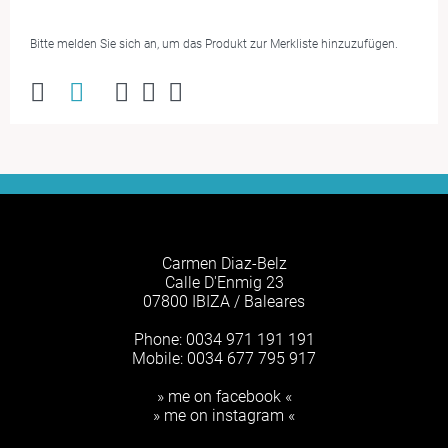
Bitte melden Sie sich an, um das Produkt zur Merkliste hinzuzufügen.
Carmen Diaz-Belz
Calle D'Enmig 23
07800 IBIZA / Baleares
Phone: 0034 971 191 191
Mobile: 0034 677 795 917
» me on facebook «
» me on instagram «