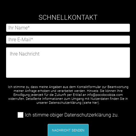
SCHNELLKONTAKT
Ich stimme zu, dass meine Angaben aus dem Kontaktformular zur Beantwortung
meiner Anfrage erhoben und verarbeitet werden. Hinweis: Sie können Ihre
Einwilligung jederzeit für die Zukunft per E-Mail an info@pocolocoibiza.com
widerrufen. Detaillierte Informationen zum Umgang mit Nutzerdaten finden Sie in
unserer Datenschutzerklärung (siehe
hier
).
Ich stimme obiger Datenschutzerklärung zu.
NACHRICHT SENDEN