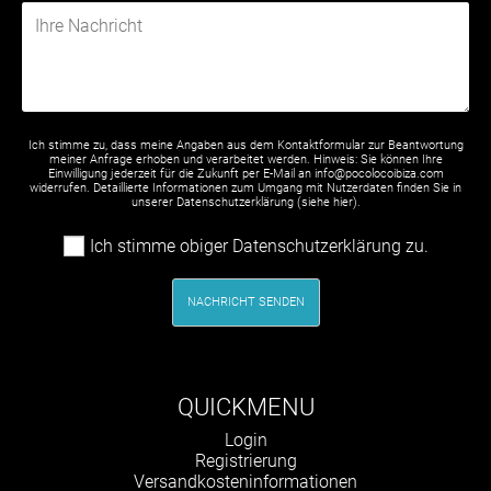
Ich stimme zu, dass meine Angaben aus dem Kontaktformular zur Beantwortung
meiner Anfrage erhoben und verarbeitet werden. Hinweis: Sie können Ihre
Einwilligung jederzeit für die Zukunft per E-Mail an info@pocolocoibiza.com
widerrufen. Detaillierte Informationen zum Umgang mit Nutzerdaten finden Sie in
unserer Datenschutzerklärung (siehe
hier
).
Ich stimme obiger Datenschutzerklärung zu.
NACHRICHT SENDEN
QUICKMENU
Navigation
Login
überspringen
Registrierung
Versandkosteninformationen