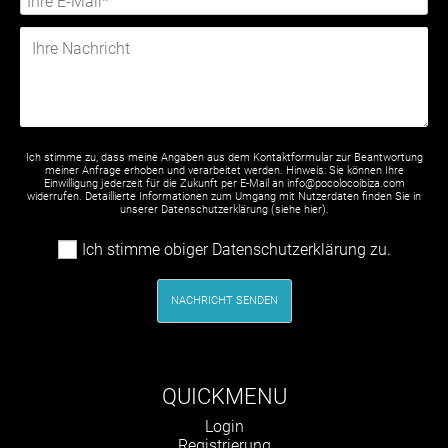
Ich stimme zu, dass meine Angaben aus dem Kontaktformular zur Beantwortung
meiner Anfrage erhoben und verarbeitet werden. Hinweis: Sie können Ihre
Einwilligung jederzeit für die Zukunft per E-Mail an info@pocolocoibiza.com
widerrufen. Detaillierte Informationen zum Umgang mit Nutzerdaten finden Sie in
unserer Datenschutzerklärung (siehe
hier
).
Ich stimme obiger Datenschutzerklärung zu.
NACHRICHT SENDEN
QUICKMENU
Navigation
Login
überspringen
Registrierung