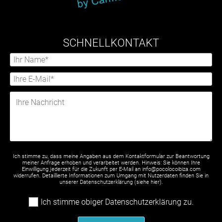
SCHNELLKONTAKT
Ich stimme zu, dass meine Angaben aus dem Kontaktformular zur Beantwortung
meiner Anfrage erhoben und verarbeitet werden. Hinweis: Sie können Ihre
Einwilligung jederzeit für die Zukunft per E-Mail an info@pocolocoibiza.com
widerrufen. Detaillierte Informationen zum Umgang mit Nutzerdaten finden Sie in
unserer Datenschutzerklärung (siehe
hier
).
Ich stimme obiger Datenschutzerklärung zu.