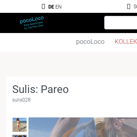
S
DE
EN
pocoLoco
KOLLE
Sulis: Pareo
sulis028