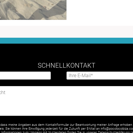
SCHNELLKONTAKT
 dass meine Angaben aus dem Kontaktformular zur Beantwortung meiner Anfrage erhoben 
is: Sie können Ihre Einwilligung jederzeit für die Zukunft per E-Mail an info@pocolocoibiza.c
rte Informationen zum Umgang mit Nutzerdaten finden Sie in unserer Datenschutzerklärung (