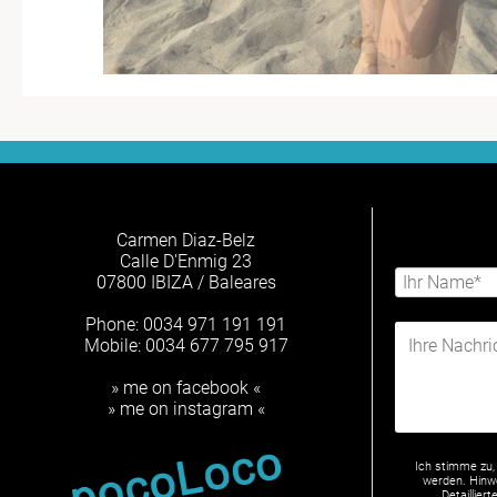
Carmen Diaz-Belz
Calle D'Enmig 23
07800 IBIZA / Baleares
Phone: 0034 971 191 191
Mobile: 0034 677 795 917
» me on facebook «
» me on instagram «
Ich stimme zu,
werden. Hinwe
Detaillie