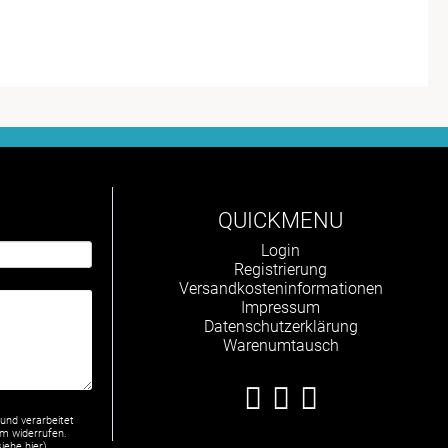
QUICKMENU
Navigation
Login
überspringen
Registrierung
Versandkosteninformationen
Impressum
Datenschutzerklärung
Warenumtausch
und verarbeitet
om widerrufen.
siehe
hier
).