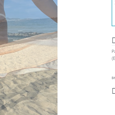
P
(
Bi