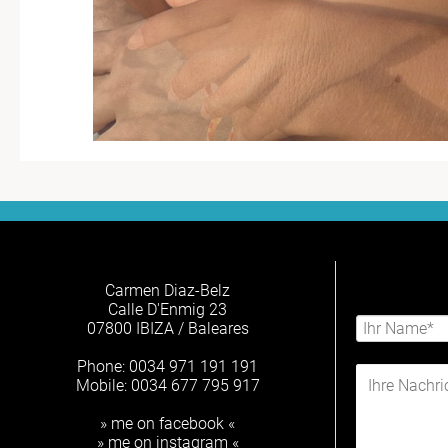
Carmen Diaz-Belz
Calle D'Enmig 23
07800 IBIZA / Baleares
Phone: 0034 971 191 191
Mobile: 0034 677 795 917
» me on facebook «
» me on instagram «