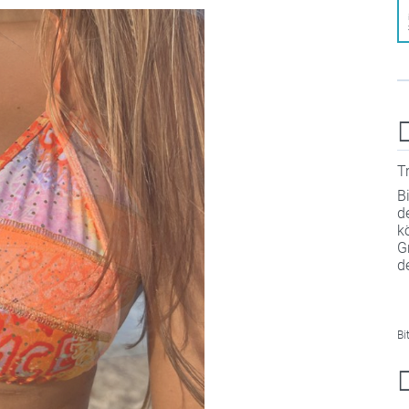
T
B
d
k
G
d
Bi