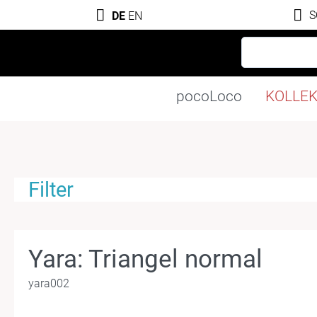
S
DE
EN
pocoLoco
KOLLE
Filter
Yara: Triangel normal
yara002