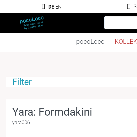
S
DE
EN
pocoLoco
KOLLE
Filter
Yara: Formdakini
yara006