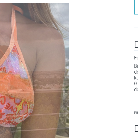
F
B
d
k
G
d
Bi