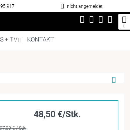
795 917
nicht angemeldet
0
S + TV
KONTAKT
48,50 €/Stk.
97,00 € / Stk.