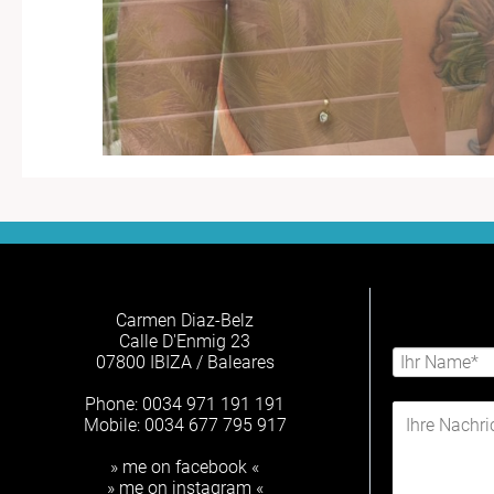
Carmen Diaz-Belz
Calle D'Enmig 23
07800 IBIZA / Baleares
Phone: 0034 971 191 191
Mobile: 0034 677 795 917
» me on facebook «
» me on instagram «