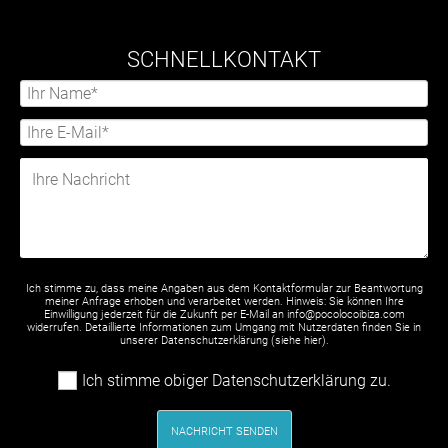
SCHNELLKONTAKT
Ich stimme zu, dass meine Angaben aus dem Kontaktformular zur Beantwortung
meiner Anfrage erhoben und verarbeitet werden. Hinweis: Sie können Ihre
Einwilligung jederzeit für die Zukunft per E-Mail an info@pocolocoibiza.com
widerrufen. Detaillierte Informationen zum Umgang mit Nutzerdaten finden Sie in
unserer Datenschutzerklärung (siehe
hier
).
Ich stimme obiger Datenschutzerklärung zu.
NACHRICHT SENDEN