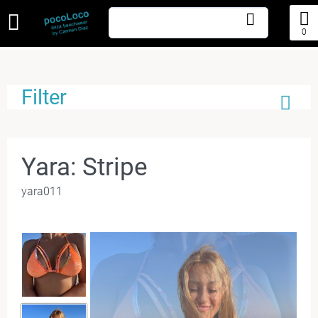
0
Filter
Yara: Stripe
yara011