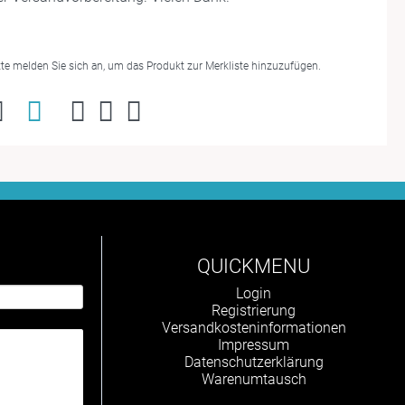
tte melden Sie sich an, um das Produkt zur Merkliste hinzuzufügen.
QUICKMENU
Navigation
Login
überspringen
Registrierung
Versandkosteninformationen
Impressum
Datenschutzerklärung
Warenumtausch