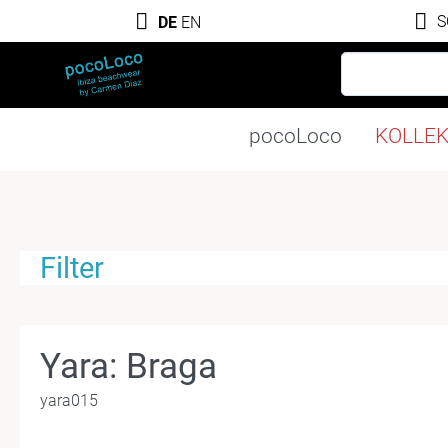
S
DE
EN
pocoLoco
KOLLE
Filter
Yara: Braga
yara015