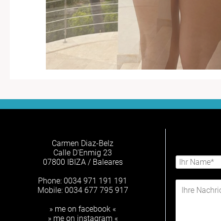
Carmen Diaz-Belz
Calle D'Enmig 23
07800 IBIZA / Baleares
Phone: 0034 971 191 191
Mobile: 0034 677 795 917
» me on facebook «
» me on instagram «