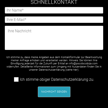
SCHNELLKONTAKT
Ich stimme zu, dass meine Angaben aus dem Kontaktformular zur Beantwortung
meiner Anfrage erhoben und verarbeitet werden. Hinweis: Sie können Ihre
Einwilligung jederzeit für die Zukunft per E-Mail an info@pocolocoibiza.com
widerrufen. Detaillierte Informationen zum Umgang mit Nutzerdaten finden Sie in
unserer Datenschutzerklärung (siehe
hier
).
Ich stimme obiger Datenschutzerklärung zu.
NACHRICHT SENDEN