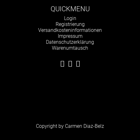
QUICKMENU
Navigation
Login
überspringen
Registrierung
Versandkosteninformationen
Impressum
Datenschutzerklärung
Warenumtausch
Copyright by Carmen Diaz-Belz