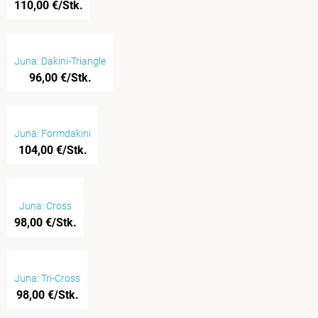
110,00 €/Stk.
Juna: Dakini-Triangle
96,00 €/Stk.
Juna: Formdakini
104,00 €/Stk.
Juna: Cross
98,00 €/Stk.
Juna: Tri-Cross
98,00 €/Stk.