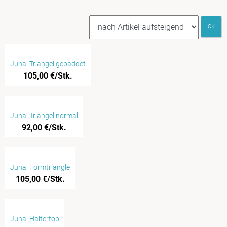
OK
Juna: Triangel gepaddet
105,00 €/Stk.
Juna: Triangel normal
92,00 €/Stk.
Juna: Formtriangle
105,00 €/Stk.
Juna: Haltertop