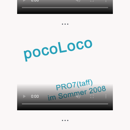
...
...