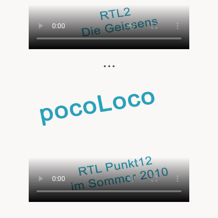
...
...