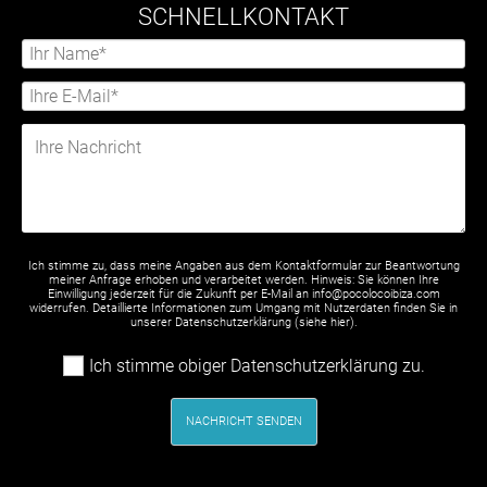
SCHNELLKONTAKT
Ich stimme zu, dass meine Angaben aus dem Kontaktformular zur Beantwortung
meiner Anfrage erhoben und verarbeitet werden. Hinweis: Sie können Ihre
Einwilligung jederzeit für die Zukunft per E-Mail an info@pocolocoibiza.com
widerrufen. Detaillierte Informationen zum Umgang mit Nutzerdaten finden Sie in
unserer Datenschutzerklärung (siehe
hier
).
Ich stimme obiger Datenschutzerklärung zu.
NACHRICHT SENDEN