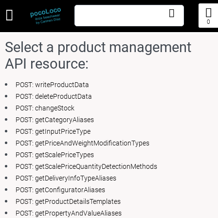
0
Select a product management
API resource:
POST: writeProductData
POST: deleteProductData
POST: changeStock
POST: getCategoryAliases
POST: getInputPriceType
POST: getPriceAndWeightModificationTypes
POST: getScalePriceTypes
POST: getScalePriceQuantityDetectionMethods
POST: getDeliveryInfoTypeAliases
POST: getConfiguratorAliases
POST: getProductDetailsTemplates
POST: getPropertyAndValueAliases