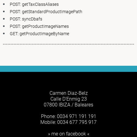
POST: getTaxClassAliases
POST: getStandardProductImagePath
POST: syncDbafs
POST: getProductImageNames
GET: getProductImageByName
Carmen Diaz-Belz
Calle D'Enmig 23
07800 IBIZA / Baleares
Phone: 0034 971 191 191
Mobile: 0034 677 795 917
» me on facebook «